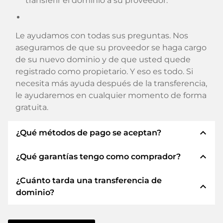
transferir el dominio a su proveedor.
Le ayudamos con todas sus preguntas. Nos
aseguramos de que su proveedor se haga cargo
de su nuevo dominio y de que usted quede
registrado como propietario. Y eso es todo. Si
necesita más ayuda después de la transferencia,
le ayudaremos en cualquier momento de forma
gratuita.
expand_less
¿Qué métodos de pago se aceptan?
expand_less
¿Qué garantías tengo como comprador?
Utilizamos SEPA como prepago y utilizamos
STRIPE como proveedor de servicios de pago
¿Cuánto tarda una transferencia de
para los métodos de pago disponibles como:
Siempre le garantizamos como comprador las
expand_less
dominio?
Tarjetas de crédito, PayPal, Klarna, ApplePay,
siguientes seguridades. Esto es lo que
GooglePay, Alipay o proveedores locales.
representamos con nuestro nombren:
La transferencia de dominio a un nuevo